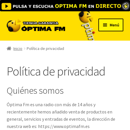
Ir
Ir
Menú
a
al
la
contenido
Inicio
navegación
Inicio
Política de privacidad
Carrito
Política de privacidad
Escúchanos Online
Vende tus entradas con nosotros
Quiénes somos
Óptima Fm es una radio con más de 14 años y
recientemente hemos añadido venta de productos en
general, servicios y entradas de eventos, la dirección de
nuestra web es: https://www.optimafm.es