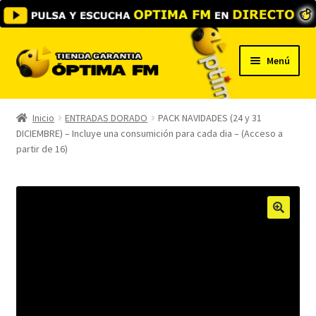
Ir
Ir
Menú
a
al
la
contenido
Inicio
navegación
Inicio
ENTRADAS DORADO
PACK NAVIDADES (24 y 31
DICIEMBRE) – Incluye una consumición para cada dia – (Acceso a
Carrito
partir de 16)
Escúchanos Online
Vende tus entradas con nosotros